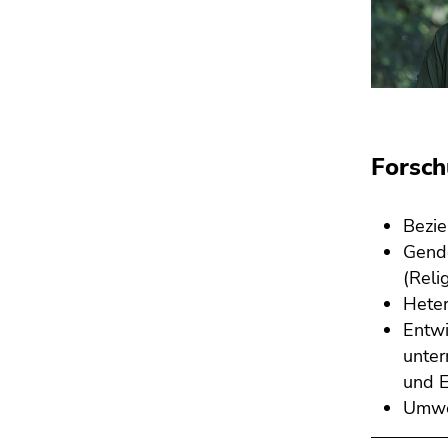
Forsc
Bezie
Gende
(Reli
Heter
Entwi
unter
und E
Umwe