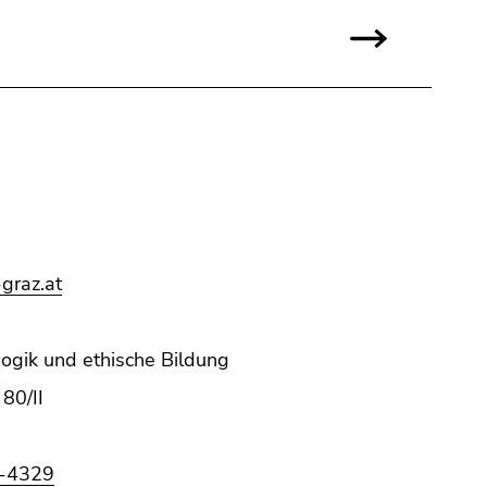
-graz.at
gogik und ethische Bildung
80/II
-4329