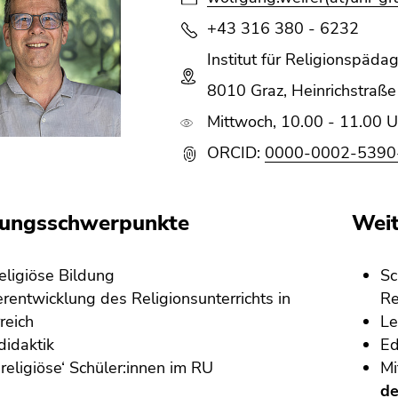
+43 316 380 - 6232
Institut für Religionspäda
8010 Graz, Heinrichstraße 
Mittwoch, 10.00 - 11.00 U
ORCID:
0000-0002-5390
hungsschwerpunkte
Weit
religiöse Bildung
Sc
rentwicklung des Religionsunterrichts in
Re
reich
Le
didaktik
Ed
religiöse‘ Schüler:innen im RU
Mi
de