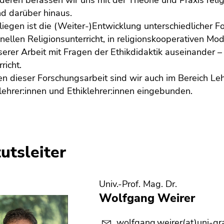
eren befassen wir uns mit der Theorie und Praxis relig
d darüber hinaus.
iegen ist die (Weiter-)Entwicklung unterschiedlicher F
nellen Religionsunterricht, in religionskooperativen Mo
serer Arbeit mit Fragen der Ethikdidaktik auseinander –
richt.
 dieser Forschungsarbeit sind wir auch im Bereich Le
lehrer:innen und Ethiklehrer:innen eingebunden.
tutsleiter
Univ.-Prof. Mag. Dr.
Wolfgang Weirer
wolfgang.weirer(at)uni-gra