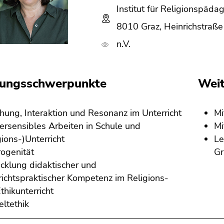
Institut für Religionspäda
8010 Graz, Heinrichstraße 
n.V.
hungsschwerpunkte
Weit
hung, Interaktion und Resonanz im Unterricht
Mi
rsensibles Arbeiten in Schule und
Mi
gions-)Unterricht
Le
ogenität
Gr
cklung didaktischer und
richtspraktischer Kompetenz im Religions-
thikunterricht
ltethik