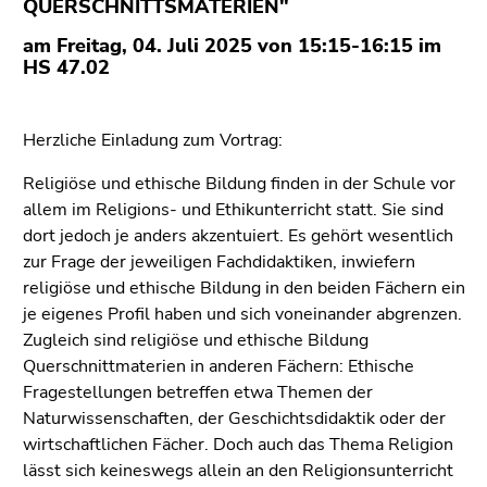
QUERSCHNITTSMATERIEN"
(Zugriffstaste
5)
am Freitag, 04. Juli 2025 von 15:15-16:15 im
Zu
HS 47.02
den
Seiteneinstellungen
(Benutzer/Sprache)
Herzliche Einladung zum Vortrag:
(Zugriffstaste
Religiöse und ethische Bildung finden in der Schule vor
8)
allem im Religions- und Ethikunterricht statt. Sie sind
Zur
dort jedoch je anders akzentuiert. Es gehört wesentlich
Suche
zur Frage der jeweiligen Fachdidaktiken, inwiefern
(Zugriffstaste
religiöse und ethische Bildung in den beiden Fächern ein
9)
je eigenes Profil haben und sich voneinander abgrenzen.
Ende
Zugleich sind religiöse und ethische Bildung
dieses
Querschnittmaterien in anderen Fächern: Ethische
Seitenbereichs.
Fragestellungen betreffen etwa Themen der
Zur
Naturwissenschaften, der Geschichtsdidaktik oder der
Übersicht
wirtschaftlichen Fächer. Doch auch das Thema Religion
der
lässt sich keineswegs allein an den Religionsunterricht