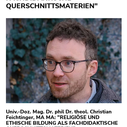
bestätigen
Seitenbereiche
QUERSCHNITTSMATERIEN"
Sie diesen
Link.
Beginn
Zum
des
Inhalt
Seitenbereichs:
(Zugriffstaste
Seitenbereiche:
1)
Zur
Positionsanzeige
(Zugriffstaste
2)
Zur
Hauptnavigation
(Zugriffstaste
3)
Zu
Univ.-Doz. Mag. Dr. phil Dr. theol. Christian
den
Feichtinger, MA MA: "RELIGIÖSE UND
Zusatzinformationen
ETHISCHE BILDUNG ALS FACHDIDAKTISCHE