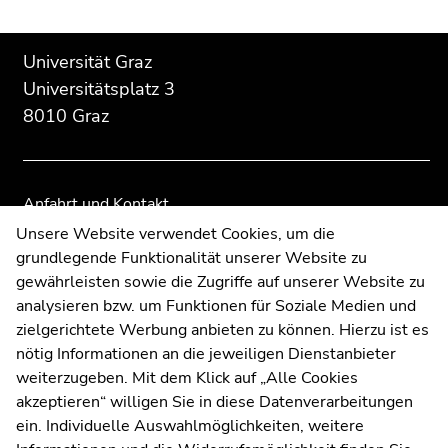
Beginn
Ende
Ende
Universität Graz
des
dieses
dieses
Universitätsplatz 3
Seitenbereichs:
Seitenbereichs.
Seitenbereichs.
8010 Graz
Zusatzinformationen:
Zur
Zur
Übersicht
Übersicht
der
der
Seitenbereiche
Seitenbereiche
Anfahrt und Kontakt
Kommunikation und Öffentlichkeitsarbeit
Unsere Website verwendet Cookies, um die
grundlegende Funktionalität unserer Website zu
Moodle
gewährleisten sowie die Zugriffe auf unserer Website zu
UNIGRAZonline
analysieren bzw. um Funktionen für Soziale Medien und
Impressum
zielgerichtete Werbung anbieten zu können. Hierzu ist es
Datenschutzerklärung
nötig Informationen an die jeweiligen Dienstanbieter
Cookie-Einstellungen
weiterzugeben. Mit dem Klick auf „Alle Cookies
Barrierefreiheitserklärung
akzeptieren“ willigen Sie in diese Datenverarbeitungen
ein. Individuelle Auswahlmöglichkeiten, weitere